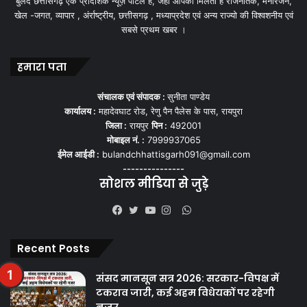
बुलंद छत्तीसगढ़ एक प्रादेशिक न्यूज़ पोर्टल हैं, जहां आपको मिलती हैं राजनैतिक, मनोरंजन,
खेल -जगत, व्यापार , अंर्राष्ट्रीय, छत्तीसगढ़ , मध्याप्रदेश एवं अन्य राज्यो की विश्वशनीय एवं
सबसे प्रथम खबर ।
हमारा पता
संचालक एवं संपादक :
सुनीता पाण्डेय
कार्यालय :
महादेवघाट रोड, रेणु पैन पैलेस के पास, रायपुरा
जिला :
रायपुर
पिन :
492001
मोबाइल नं. :
7999937065
ईमेल आईडी :
bulandchhattisgarh091@gmail.com
---------------
सोशल मीडिया से जुड़े
WhatsApp
Facebook
Twitter
YouTube
Instagram
Recent Posts
संसद मानसून सत्र 2026: सरकार-विपक्ष में
टकराव जारी, कई अहम विधेयकों पर रहेगी
नजर