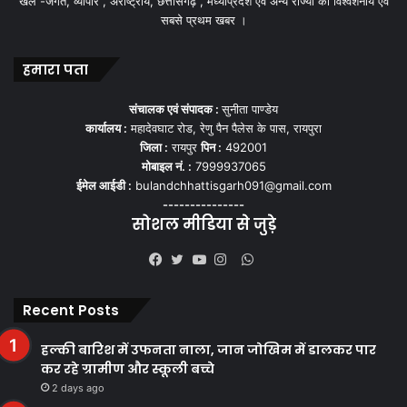
खेल -जगत, व्यापार , अंर्राष्ट्रीय, छत्तीसगढ़ , मध्याप्रदेश एवं अन्य राज्यो की विश्वशनीय एवं
सबसे प्रथम खबर ।
हमारा पता
संचालक एवं संपादक :
सुनीता पाण्डेय
कार्यालय :
महादेवघाट रोड, रेणु पैन पैलेस के पास, रायपुरा
जिला :
रायपुर
पिन :
492001
मोबाइल नं. :
7999937065
ईमेल आईडी :
bulandchhattisgarh091@gmail.com
---------------
सोशल मीडिया से जुड़े
WhatsApp
Facebook
Twitter
YouTube
Instagram
Recent Posts
हल्की बारिश में उफनता नाला, जान जोखिम में डालकर पार
कर रहे ग्रामीण और स्कूली बच्चे
2 days ago