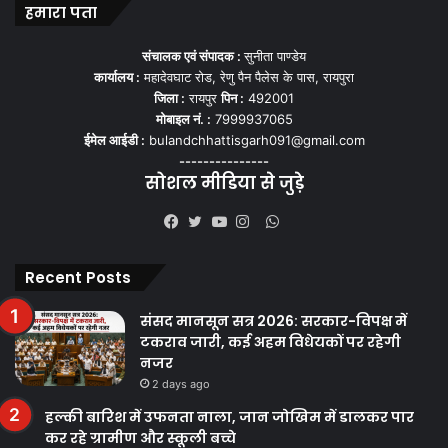
हमारा पता
संचालक एवं संपादक :
सुनीता पाण्डेय
कार्यालय :
महादेवघाट रोड, रेणु पैन पैलेस के पास, रायपुरा
जिला :
रायपुर
पिन :
492001
मोबाइल नं. :
7999937065
ईमेल आईडी :
bulandchhattisgarh091@gmail.com
---------------
सोशल मीडिया से जुड़े
WhatsApp
Facebook
Twitter
YouTube
Instagram
Recent Posts
संसद मानसून सत्र 2026: सरकार-विपक्ष में
टकराव जारी, कई अहम विधेयकों पर रहेगी
नजर
2 days ago
हल्की बारिश में उफनता नाला, जान जोखिम में डालकर पार
कर रहे ग्रामीण और स्कूली बच्चे