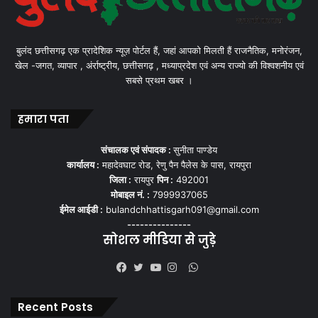
बुलंद छत्तीसगढ़ एक प्रादेशिक न्यूज़ पोर्टल हैं, जहां आपको मिलती हैं राजनैतिक, मनोरंजन,
खेल -जगत, व्यापार , अंर्राष्ट्रीय, छत्तीसगढ़ , मध्याप्रदेश एवं अन्य राज्यो की विश्वशनीय एवं
सबसे प्रथम खबर ।
हमारा पता
संचालक एवं संपादक :
सुनीता पाण्डेय
कार्यालय :
महादेवघाट रोड, रेणु पैन पैलेस के पास, रायपुरा
जिला :
रायपुर
पिन :
492001
मोबाइल नं. :
7999937065
ईमेल आईडी :
bulandchhattisgarh091@gmail.com
---------------
सोशल मीडिया से जुड़े
WhatsApp
Facebook
Twitter
YouTube
Instagram
Recent Posts