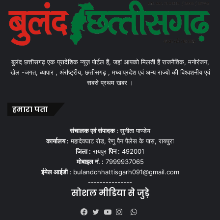
बुलंद छत्तीसगढ़ एक प्रादेशिक न्यूज़ पोर्टल हैं, जहां आपको मिलती हैं राजनैतिक, मनोरंजन,
खेल -जगत, व्यापार , अंर्राष्ट्रीय, छत्तीसगढ़ , मध्याप्रदेश एवं अन्य राज्यो की विश्वशनीय एवं
सबसे प्रथम खबर ।
हमारा पता
संचालक एवं संपादक :
सुनीता पाण्डेय
कार्यालय :
महादेवघाट रोड, रेणु पैन पैलेस के पास, रायपुरा
जिला :
रायपुर
पिन :
492001
मोबाइल नं. :
7999937065
ईमेल आईडी :
bulandchhattisgarh091@gmail.com
---------------
सोशल मीडिया से जुड़े
WhatsApp