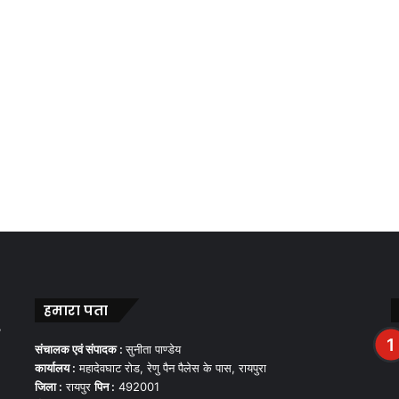
हमारा पता
,
संचालक एवं संपादक :
सुनीता पाण्डेय
कार्यालय :
महादेवघाट रोड, रेणु पैन पैलेस के पास, रायपुरा
जिला :
रायपुर
पिन :
492001