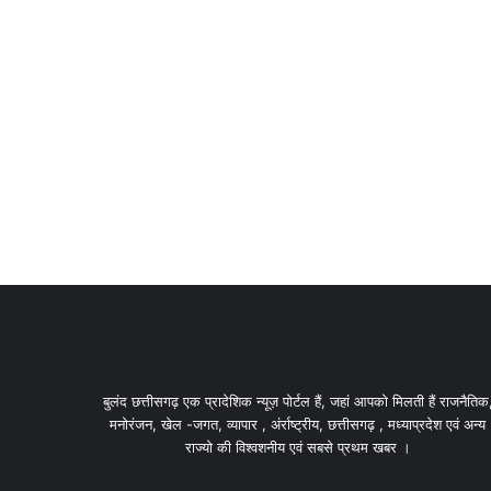
बुलंद छत्तीसगढ़ एक प्रादेशिक न्यूज़ पोर्टल हैं, जहां आपको मिलती हैं राजनैतिक
मनोरंजन, खेल -जगत, व्यापार , अंर्राष्ट्रीय, छत्तीसगढ़ , मध्याप्रदेश एवं अन्य
राज्यो की विश्वशनीय एवं सबसे प्रथम खबर ।