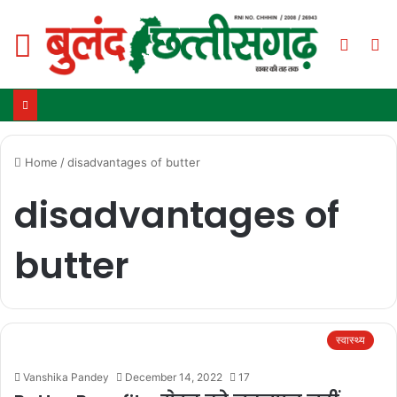
Menu
Switc
S
skin
fo
Home
/
disadvantages of butter
disadvantages of
butter
स्वास्थ्य
Vanshika Pandey
December 14, 2022
17