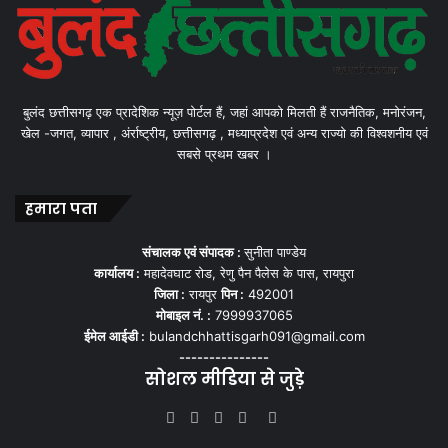
बुलंद छत्तीसगढ़ एक प्रादेशिक न्यूज़ पोर्टल हैं, जहां आपको मिलती हैं राजनैतिक, मनोरंजन,
खेल -जगत, व्यापार , अंर्राष्ट्रीय, छत्तीसगढ़ , मध्याप्रदेश एवं अन्य राज्यो की विश्वशनीय एवं
सबसे प्रथम खबर ।
हमारा पता
संचालक एवं संपादक :
सुनीता पाण्डेय
कार्यालय :
महादेवघाट रोड, रेणु पैन पैलेस के पास, रायपुरा
जिला :
रायपुर
पिन :
492001
मोबाइल नं. :
7999937065
ईमेल आईडी :
bulandchhattisgarh091@gmail.com
---------------
सोशल मीडिया से जुड़े
Facebook
Twitter
YouTube
Instagram
WhatsApp