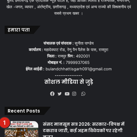
बुलंद छत्तीसगढ़ एक प्रादेशिक न्यूज़ पोर्टल हैं, जहां आपको मिलती हैं राजनैतिक, मनोरंजन,
खेल -जगत, व्यापार , अंर्राष्ट्रीय, छत्तीसगढ़ , मध्याप्रदेश एवं अन्य राज्यो की विश्वशनीय एवं
सबसे प्रथम खबर ।
हमारा पता
संचालक एवं संपादक :
सुनीता पाण्डेय
कार्यालय :
महादेवघाट रोड, रेणु पैन पैलेस के पास, रायपुरा
जिला :
रायपुर
पिन :
492001
मोबाइल नं. :
7999937065
ईमेल आईडी :
bulandchhattisgarh091@gmail.com
---------------
सोशल मीडिया से जुड़े
WhatsApp
Facebook
Twitter
YouTube
Instagram
Recent Posts
संसद मानसून सत्र 2026: सरकार-विपक्ष में
टकराव जारी, कई अहम विधेयकों पर रहेगी
नजर