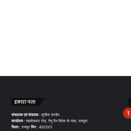
हमारा पता
,
संचालक एवं संपादक :
सुनीता पाण्डेय
कार्यालय :
महादेवघाट रोड, रेणु पैन पैलेस के पास, रायपुरा
जिला :
रायपुर
पिन :
492001