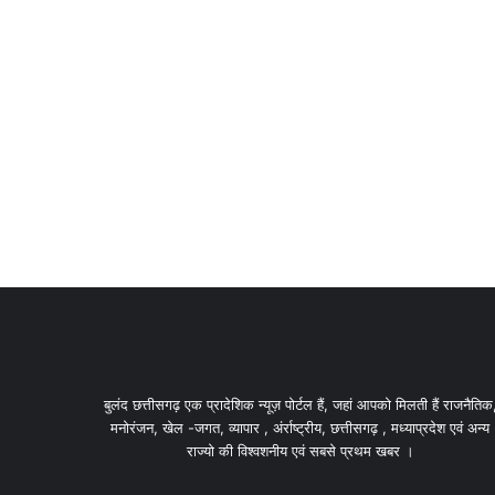
बुलंद छत्तीसगढ़ एक प्रादेशिक न्यूज़ पोर्टल हैं, जहां आपको मिलती हैं राजनैतिक
मनोरंजन, खेल -जगत, व्यापार , अंर्राष्ट्रीय, छत्तीसगढ़ , मध्याप्रदेश एवं अन्य
राज्यो की विश्वशनीय एवं सबसे प्रथम खबर ।