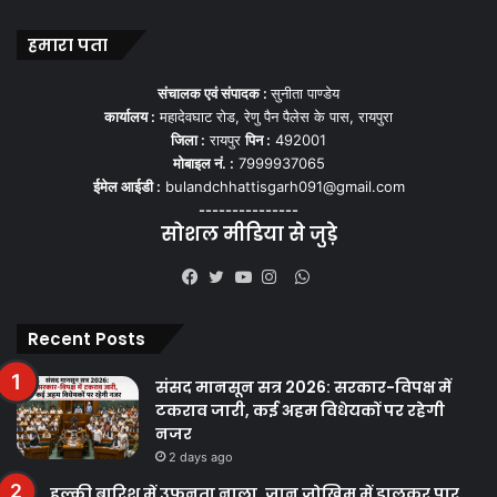
हमारा पता
संचालक एवं संपादक :
सुनीता पाण्डेय
कार्यालय :
महादेवघाट रोड, रेणु पैन पैलेस के पास, रायपुरा
जिला :
रायपुर
पिन :
492001
मोबाइल नं. :
7999937065
ईमेल आईडी :
bulandchhattisgarh091@gmail.com
---------------
सोशल मीडिया से जुड़े
WhatsApp
Facebook
Twitter
YouTube
Instagram
Recent Posts
संसद मानसून सत्र 2026: सरकार-विपक्ष में
टकराव जारी, कई अहम विधेयकों पर रहेगी
नजर
2 days ago
हल्की बारिश में उफनता नाला, जान जोखिम में डालकर पार