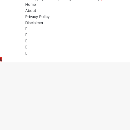
Home
About
Privacy Policy
Disclaimer
Facebook
Twitter
YouTube
Instagram
WhatsApp
Back
to
top
button