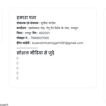
हमारा पता
संचालक एवं संपादक :
सुनीता पाण्डेय
कार्यालय :
महादेवघाट रोड, रेणु पैन पैलेस के पास, रायपुरा
जिला :
रायपुर
पिन :
492001
मोबाइल नं. :
7999937065
ईमेल आईडी :
bulandchhattisgarh091@gmail.com
---------------
सोशल मीडिया से जुड़े
Facebook
Twitter
YouTube
Instagram
WhatsApp
isgarh