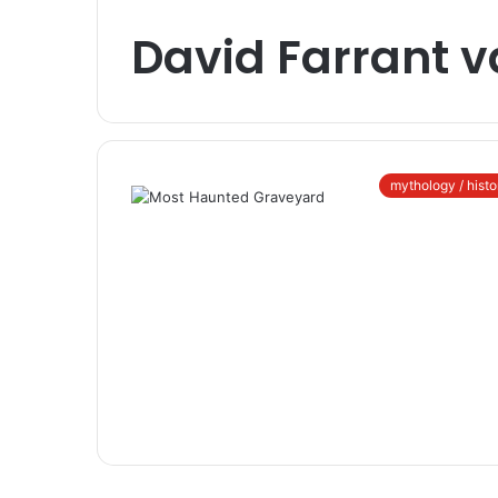
David Farrant 
mythology / histo