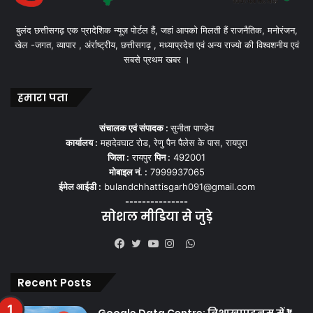
बुलंद छत्तीसगढ़ एक प्रादेशिक न्यूज़ पोर्टल हैं, जहां आपको मिलती हैं राजनैतिक, मनोरंजन,
खेल -जगत, व्यापार , अंर्राष्ट्रीय, छत्तीसगढ़ , मध्याप्रदेश एवं अन्य राज्यो की विश्वशनीय एवं
सबसे प्रथम खबर ।
हमारा पता
संचालक एवं संपादक :
सुनीता पाण्डेय
कार्यालय :
महादेवघाट रोड, रेणु पैन पैलेस के पास, रायपुरा
जिला :
रायपुर
पिन :
492001
मोबाइल नं. :
7999937065
ईमेल आईडी :
bulandchhattisgarh091@gmail.com
---------------
सोशल मीडिया से जुड़े
WhatsApp
Facebook
Twitter
YouTube
Instagram
Recent Posts
Google Data Centre: विशाखापट्टनम में ₹1