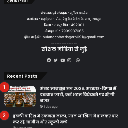
हमारा पता
संचालक एवं संपादक :
सुनीता पाण्डेय
कार्यालय :
महादेवघाट रोड, रेणु पैन पैलेस के पास, रायपुरा
जिला :
रायपुर
पिन :
492001
मोबाइल नं. :
7999937065
ईमेल आईडी :
bulandchhattisgarh091@gmail.com
---------------
सोशल मीडिया से जुड़े
WhatsApp
Facebook
Twitter
YouTube
Instagram
Recent Posts
संसद मानसून सत्र 2026: सरकार-विपक्ष में
टकराव जारी, कई अहम विधेयकों पर रहेगी
नजर
1 day ago
हल्की बारिश में उफनता नाला, जान जोखिम में डालकर पार
कर रहे ग्रामीण और स्कूली बच्चे