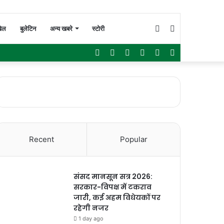
Switch
Search
ेल
बुलेटिन
अन्य खबरे
स्टोरी
Facebook
Twitter
YouTube
Instagram
WhatsApp
Sidebar
skin
for
Recent
Popular
संसद मानसून सत्र 2026:
सरकार-विपक्ष में टकराव
जारी, कई अहम विधेयकों पर
रहेगी नजर
1 day ago