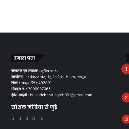
हमारा पता
,
संचालक एवं संपादक :
सुनीता पाण्डेय
कार्यालय :
महादेवघाट रोड, रेणु पैन पैलेस के पास, रायपुरा
जिला :
रायपुर
पिन :
492001
मोबाइल नं. :
7999937065
ईमेल आईडी :
bulandchhattisgarh091@gmail.com
---------------
सोशल मीडिया से जुड़े
Facebook
Twitter
YouTube
Instagram
WhatsApp