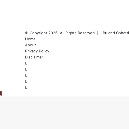
© Copyright 2026, All Rights Reserved |
Buland Chhatt
Home
About
Privacy Policy
Disclaimer
Facebook
Twitter
YouTube
Instagram
WhatsApp
Back
to
top
button