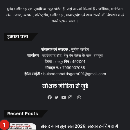
बुलंद छत्तीसगढ़ एक प्रादेशिक न्यूज़ पोर्टल हैं, जहां आपको मिलती हैं राजनैतिक, मनोरंजन,
खेल -जगत, व्यापार , अंर्राष्ट्रीय, छत्तीसगढ़ , मध्याप्रदेश एवं अन्य राज्यो की विश्वशनीय एवं
सबसे प्रथम खबर ।
हमारा पता
संचालक एवं संपादक :
सुनीता पाण्डेय
कार्यालय :
महादेवघाट रोड, रेणु पैन पैलेस के पास, रायपुरा
जिला :
रायपुर
पिन :
492001
मोबाइल नं. :
7999937065
ईमेल आईडी :
bulandchhattisgarh091@gmail.com
---------------
सोशल मीडिया से जुड़े
WhatsApp
Facebook
Twitter
YouTube
Instagram
Recent Posts
संसद मानसून सत्र 2026: सरकार-विपक्ष में