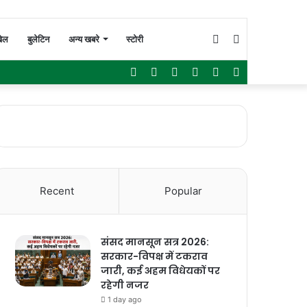
Switch
Search
ेल
बुलेटिन
अन्य खबरे
स्टोरी
Facebook
Twitter
YouTube
Instagram
WhatsApp
Sidebar
skin
for
Recent
Popular
संसद मानसून सत्र 2026:
सरकार-विपक्ष में टकराव
जारी, कई अहम विधेयकों पर
रहेगी नजर
1 day ago