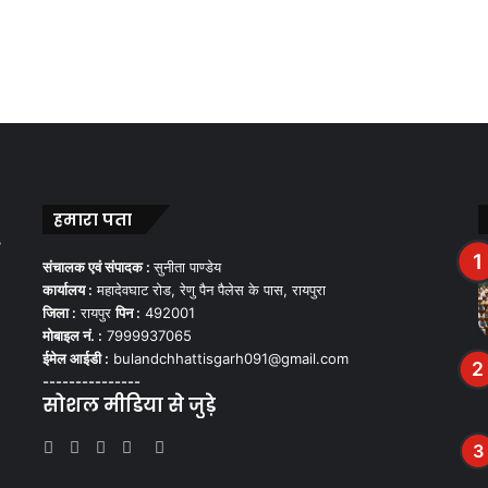
हमारा पता
,
संचालक एवं संपादक :
सुनीता पाण्डेय
कार्यालय :
महादेवघाट रोड, रेणु पैन पैलेस के पास, रायपुरा
जिला :
रायपुर
पिन :
492001
मोबाइल नं. :
7999937065
ईमेल आईडी :
bulandchhattisgarh091@gmail.com
---------------
सोशल मीडिया से जुड़े
Facebook
Twitter
YouTube
Instagram
WhatsApp