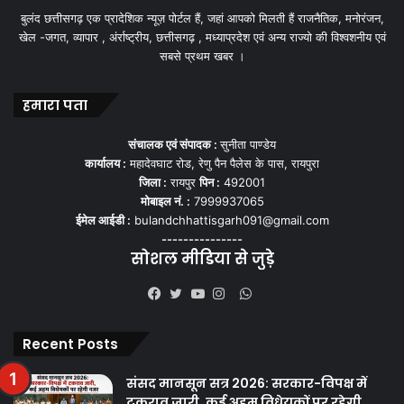
बुलंद छत्तीसगढ़ एक प्रादेशिक न्यूज़ पोर्टल हैं, जहां आपको मिलती हैं राजनैतिक, मनोरंजन,
खेल -जगत, व्यापार , अंर्राष्ट्रीय, छत्तीसगढ़ , मध्याप्रदेश एवं अन्य राज्यो की विश्वशनीय एवं
सबसे प्रथम खबर ।
हमारा पता
संचालक एवं संपादक :
सुनीता पाण्डेय
कार्यालय :
महादेवघाट रोड, रेणु पैन पैलेस के पास, रायपुरा
जिला :
रायपुर
पिन :
492001
मोबाइल नं. :
7999937065
ईमेल आईडी :
bulandchhattisgarh091@gmail.com
---------------
सोशल मीडिया से जुड़े
WhatsApp
Facebook
Twitter
YouTube
Instagram
Recent Posts
संसद मानसून सत्र 2026: सरकार-विपक्ष में
टकराव जारी, कई अहम विधेयकों पर रहेगी