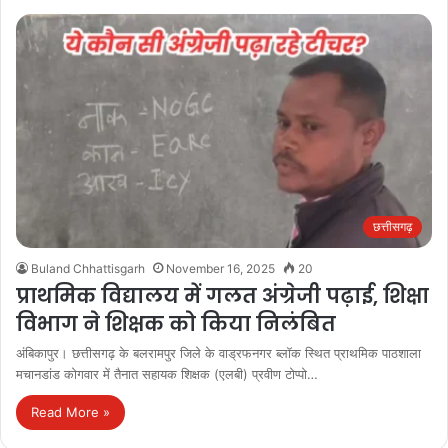
छत्तीसगढ़
Buland Chhattisgarh
November 16, 2025
20
प्राथमिक विद्यालय में गलत अंग्रेजी पढ़ाई, शिक्षा
विभाग ने शिक्षक को किया निलंबित
अंबिकापुर। छत्तीसगढ़ के बलरामपुर जिले के वाड्रफनगर ब्लॉक स्थित प्राथमिक पाठशाला
मचानडांड कोगवार में तैनात सहायक शिक्षक (एलबी) प्रवीण टोप्पो…
Read More »