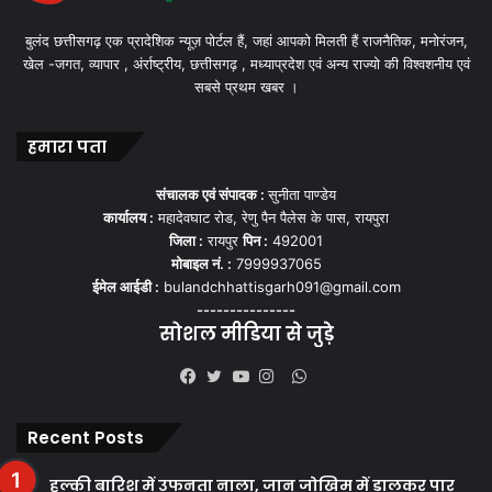
बुलंद छत्तीसगढ़ एक प्रादेशिक न्यूज़ पोर्टल हैं, जहां आपको मिलती हैं राजनैतिक, मनोरंजन,
खेल -जगत, व्यापार , अंर्राष्ट्रीय, छत्तीसगढ़ , मध्याप्रदेश एवं अन्य राज्यो की विश्वशनीय एवं
सबसे प्रथम खबर ।
हमारा पता
संचालक एवं संपादक :
सुनीता पाण्डेय
कार्यालय :
महादेवघाट रोड, रेणु पैन पैलेस के पास, रायपुरा
जिला :
रायपुर
पिन :
492001
मोबाइल नं. :
7999937065
ईमेल आईडी :
bulandchhattisgarh091@gmail.com
---------------
सोशल मीडिया से जुड़े
WhatsApp
Facebook
Twitter
YouTube
Instagram
Recent Posts
हल्की बारिश में उफनता नाला, जान जोखिम में डालकर पार