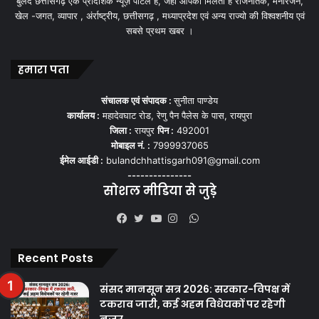
बुलंद छत्तीसगढ़ एक प्रादेशिक न्यूज़ पोर्टल हैं, जहां आपको मिलती हैं राजनैतिक, मनोरंजन,
खेल -जगत, व्यापार , अंर्राष्ट्रीय, छत्तीसगढ़ , मध्याप्रदेश एवं अन्य राज्यो की विश्वशनीय एवं
सबसे प्रथम खबर ।
हमारा पता
संचालक एवं संपादक :
सुनीता पाण्डेय
कार्यालय :
महादेवघाट रोड, रेणु पैन पैलेस के पास, रायपुरा
जिला :
रायपुर
पिन :
492001
मोबाइल नं. :
7999937065
ईमेल आईडी :
bulandchhattisgarh091@gmail.com
---------------
सोशल मीडिया से जुड़े
WhatsApp
Facebook
Twitter
YouTube
Instagram
Recent Posts
संसद मानसून सत्र 2026: सरकार-विपक्ष में
टकराव जारी, कई अहम विधेयकों पर रहेगी
नजर