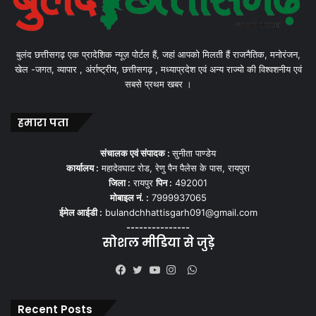
बुलंद छत्तीसगढ़ एक प्रादेशिक न्यूज़ पोर्टल हैं, जहां आपको मिलती हैं राजनैतिक, मनोरंजन,
खेल -जगत, व्यापार , अंर्राष्ट्रीय, छत्तीसगढ़ , मध्याप्रदेश एवं अन्य राज्यो की विश्वशनीय एवं
सबसे प्रथम खबर ।
हमारा पता
संचालक एवं संपादक :
सुनीता पाण्डेय
कार्यालय :
महादेवघाट रोड, रेणु पैन पैलेस के पास, रायपुरा
जिला :
रायपुर
पिन :
492001
मोबाइल नं. :
7999937065
ईमेल आईडी :
bulandchhattisgarh091@gmail.com
---------------
सोशल मीडिया से जुड़े
WhatsApp
Facebook
Twitter
YouTube
Instagram
Recent Posts