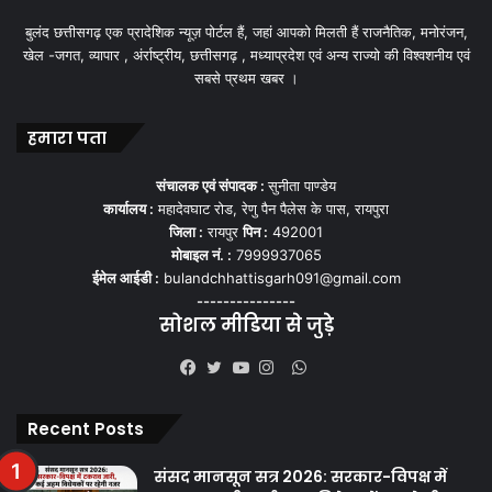
बुलंद छत्तीसगढ़ एक प्रादेशिक न्यूज़ पोर्टल हैं, जहां आपको मिलती हैं राजनैतिक, मनोरंजन,
खेल -जगत, व्यापार , अंर्राष्ट्रीय, छत्तीसगढ़ , मध्याप्रदेश एवं अन्य राज्यो की विश्वशनीय एवं
सबसे प्रथम खबर ।
हमारा पता
संचालक एवं संपादक :
सुनीता पाण्डेय
कार्यालय :
महादेवघाट रोड, रेणु पैन पैलेस के पास, रायपुरा
जिला :
रायपुर
पिन :
492001
मोबाइल नं. :
7999937065
ईमेल आईडी :
bulandchhattisgarh091@gmail.com
---------------
सोशल मीडिया से जुड़े
WhatsApp
Facebook
Twitter
YouTube
Instagram
Recent Posts
संसद मानसून सत्र 2026: सरकार-विपक्ष में