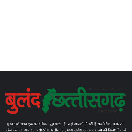
बुलंद छत्तीसगढ़ एक प्रादेशिक न्यूज़ पोर्टल हैं, जहां आपको मिलती हैं राजनैतिक, मनोरंजन,
खेल -जगत, व्यापार , अंर्राष्ट्रीय, छत्तीसगढ़ , मध्याप्रदेश एवं अन्य राज्यो की विश्वशनीय एवं