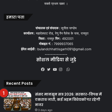
सबसे प्रथम खबर ।
हमारा पता
संचालक एवं संपादक :
सुनीता पाण्डेय
कार्यालय :
महादेवघाट रोड, रेणु पैन पैलेस के पास, रायपुरा
जिला :
रायपुर
पिन :
492001
मोबाइल नं. :
7999937065
ईमेल आईडी :
bulandchhattisgarh091@gmail.com
---------------
सोशल मीडिया से जुड़े
WhatsApp
Facebook
Twitter
YouTube
Instagram
Recent Posts
संसद मानसून सत्र 2026: सरकार-विपक्ष में
टकराव जारी, कई अहम विधेयकों पर रहेगी
नजर
3 days ago