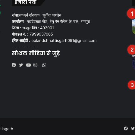
हमारा पता
संचालक एवं संपादक :
सुनीता पाण्डेय
कार्यालय :
महादेवघाट रोड, रेणु पैन पैलेस के पास, रायपुरा
जिला :
रायपुर
पिन :
492001
,
मोबाइल नं. :
7999937065
ईमेल आईडी :
bulandchhattisgarh091@gmail.com
---------------
सोशल मीडिया से जुड़े
WhatsApp
Facebook
Twitter
YouTube
Instagram
tisgarh
Fac