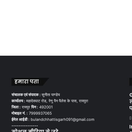
हमारा पता
G
संचालक एवं संपादक :
सुनीता पाण्डेय
ल
कार्यालय :
महादेवघाट रोड, रेणु पैन पैलेस के पास, रायपुरा
जिला :
रायपुर
पिन :
492001
प
मोबाइल नं. :
7999937065
ईमेल आईडी :
bulandchhattisgarh091@gmail.com
---------------
I
सोशल मीडिया से जुड़े