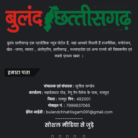
बुलंद छत्तीसगढ़ एक प्रादेशिक न्यूज़ पोर्टल हैं, जहां आपको मिलती हैं राजनैतिक, मनोरंजन,
खेल -जगत, व्यापार , अंर्राष्ट्रीय, छत्तीसगढ़ , मध्याप्रदेश एवं अन्य राज्यो की विश्वशनीय एवं
सबसे प्रथम खबर ।
हमारा पता
संचालक एवं संपादक :
सुनीता पाण्डेय
कार्यालय :
महादेवघाट रोड, रेणु पैन पैलेस के पास, रायपुरा
जिला :
रायपुर
पिन :
492001
मोबाइल नं. :
7999937065
ईमेल आईडी :
bulandchhattisgarh091@gmail.com
---------------
सोशल मीडिया से जुड़े
Facebook
Twitter
YouTube
Instagram
WhatsApp