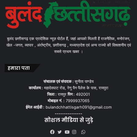
बुलंद छत्तीसगढ़ एक प्रादेशिक न्यूज़ पोर्टल हैं, जहां आपको मिलती हैं राजनैतिक, मनोरंजन,
खेल -जगत, व्यापार , अंर्राष्ट्रीय, छत्तीसगढ़ , मध्याप्रदेश एवं अन्य राज्यो की विश्वशनीय एवं
सबसे प्रथम खबर ।
हमारा पता
संचालक एवं संपादक :
सुनीता पाण्डेय
कार्यालय :
महादेवघाट रोड, रेणु पैन पैलेस के पास, रायपुरा
जिला :
रायपुर
पिन :
492001
मोबाइल नं. :
7999937065
ईमेल आईडी :
bulandchhattisgarh091@gmail.com
---------------
सोशल मीडिया से जुड़े
WhatsApp