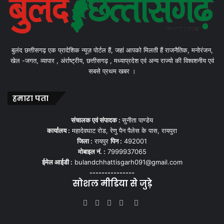
बुलंद छत्तीसगढ़ एक प्रादेशिक न्यूज़ पोर्टल हैं, जहां आपको मिलती हैं राजनैतिक, मनोरंजन,
खेल -जगत, व्यापार , अंर्राष्ट्रीय, छत्तीसगढ़ , मध्याप्रदेश एवं अन्य राज्यो की विश्वशनीय एवं
सबसे प्रथम खबर ।
हमारा पता
संचालक एवं संपादक :
सुनीता पाण्डेय
कार्यालय :
महादेवघाट रोड, रेणु पैन पैलेस के पास, रायपुरा
जिला :
रायपुर
पिन :
492001
मोबाइल नं. :
7999937065
ईमेल आईडी :
bulandchhattisgarh091@gmail.com
---------------
सोशल मीडिया से जुड़े
Facebook
Twitter
YouTube
Instagram
WhatsApp