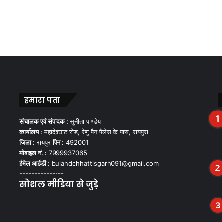
हमारा पता
,
संचालक एवं संपादक :
सुनीता पाण्डेय
कार्यालय :
महादेवघाट रोड, रेणु पैन पैलेस के पास, रायपुरा
जिला :
रायपुर
पिन :
492001
मोबाइल नं. :
7999937065
ईमेल आईडी :
bulandchhattisgarh091@gmail.com
---------------
सोशल मीडिया से जुड़े
Facebook
Twitter
YouTube
Instagram
WhatsApp