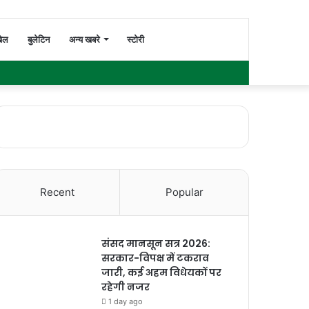
Switch
Search
ेल
बुलेटिन
अन्य खबरे
स्टोरी
Facebook
Twitter
YouTube
Instagram
WhatsApp
Sidebar
skin
for
Recent
Popular
संसद मानसून सत्र 2026:
सरकार-विपक्ष में टकराव
जारी, कई अहम विधेयकों पर
रहेगी नजर
1 day ago