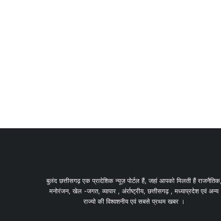
बुलंद छत्तीसगढ़ एक प्रादेशिक न्यूज़ पोर्टल हैं, जहां आपको मिलती हैं राजनैतिक
मनोरंजन, खेल -जगत, व्यापार , अंर्राष्ट्रीय, छत्तीसगढ़ , मध्याप्रदेश एवं अन्य
राज्यो की विश्वशनीय एवं सबसे प्रथम खबर ।