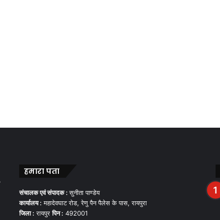
हमारा पता
,
संचालक एवं संपादक :
सुनीता पाण्डेय
कार्यालय :
महादेवघाट रोड, रेणु पैन पैलेस के पास, रायपुरा
जिला :
रायपुर
पिन :
492001