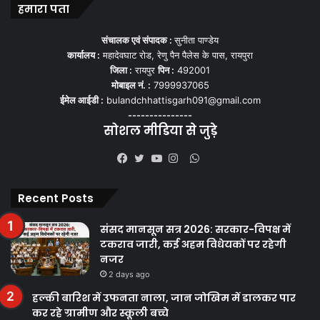
हमारा पता
संचालक एवं संपादक :
सुनीता पाण्डेय
कार्यालय :
महादेवघाट रोड, रेणु पैन पैलेस के पास, रायपुरा
जिला :
रायपुर
पिन :
492001
मोबाइल नं. :
7999937065
ईमेल आईडी :
bulandchhattisgarh091@gmail.com
---------------
सोशल मीडिया से जुड़े
WhatsApp
Facebook
Twitter
YouTube
Instagram
Recent Posts
संसद मानसून सत्र 2026: सरकार-विपक्ष में
टकराव जारी, कई अहम विधेयकों पर रहेगी
नजर
2 days ago
हल्की बारिश में उफनता नाला, जान जोखिम में डालकर पार
कर रहे ग्रामीण और स्कूली बच्चे