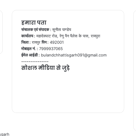
हमारा पता
संचालक एवं संपादक :
सुनीता पाण्डेय
कार्यालय :
महादेवघाट रोड, रेणु पैन पैलेस के पास, रायपुरा
जिला :
रायपुर
पिन :
492001
मोबाइल नं. :
7999937065
ईमेल आईडी :
bulandchhattisgarh091@gmail.com
---------------
सोशल मीडिया से जुड़े
Facebook
Twitter
YouTube
Instagram
WhatsApp
sgarh