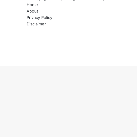
Home
About
Privacy Policy
Disclaimer
Facebook
Twitter
YouTube
Instagram
WhatsApp
Back
to
top
button