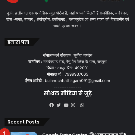
बुलंद छत्तीसगढ़ एक प्रादेशिक न्यूज़ पोर्टल हैं, जहां आपको मिलती हैं राजनैतिक, मनोरंजन,
खेल -जगत, व्यापार , अंर्राष्ट्रीय, छत्तीसगढ़ , मध्याप्रदेश एवं अन्य राज्यो की विश्वशनीय एवं
सबसे प्रथम खबर ।
हमारा पता
संचालक एवं संपादक :
सुनीता पाण्डेय
कार्यालय :
महादेवघाट रोड, रेणु पैन पैलेस के पास, रायपुरा
जिला :
रायपुर
पिन :
492001
मोबाइल नं. :
7999937065
ईमेल आईडी :
bulandchhattisgarh091@gmail.com
---------------
सोशल मीडिया से जुड़े
WhatsApp
Facebook
Twitter
YouTube
Instagram
Recent Posts
Google Data Centre: विशाखापट्टनम में ₹1