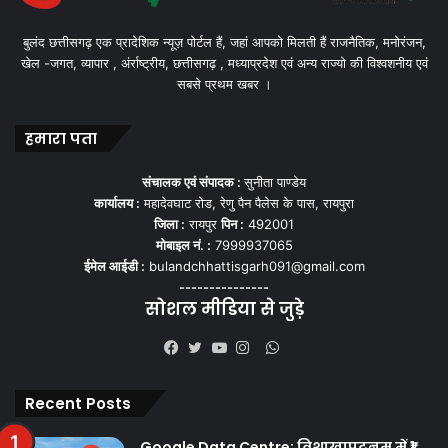
बुलंद छत्तीसगढ़ एक प्रादेशिक न्यूज़ पोर्टल हैं, जहां आपको मिलती हैं राजनैतिक, मनोरंजन,
खेल -जगत, व्यापार , अंर्राष्ट्रीय, छत्तीसगढ़ , मध्याप्रदेश एवं अन्य राज्यो की विश्वशनीय एवं
सबसे प्रथम खबर ।
हमारा पता
संचालक एवं संपादक :
सुनीता पाण्डेय
कार्यालय :
महादेवघाट रोड, रेणु पैन पैलेस के पास, रायपुरा
जिला :
रायपुर
पिन :
492001
मोबाइल नं. :
7999937065
ईमेल आईडी :
bulandchhattisgarh091@gmail.com
---------------
सोशल मीडिया से जुड़े
WhatsApp
Facebook
Twitter
YouTube
Instagram
Recent Posts
Google Data Centre: विशाखापट्टनम में ₹1