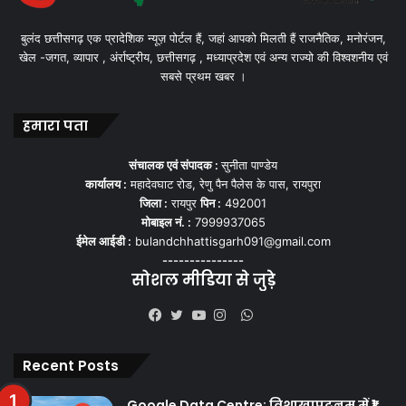
बुलंद छत्तीसगढ़ एक प्रादेशिक न्यूज़ पोर्टल हैं, जहां आपको मिलती हैं राजनैतिक, मनोरंजन,
खेल -जगत, व्यापार , अंर्राष्ट्रीय, छत्तीसगढ़ , मध्याप्रदेश एवं अन्य राज्यो की विश्वशनीय एवं
सबसे प्रथम खबर ।
हमारा पता
संचालक एवं संपादक :
सुनीता पाण्डेय
कार्यालय :
महादेवघाट रोड, रेणु पैन पैलेस के पास, रायपुरा
जिला :
रायपुर
पिन :
492001
मोबाइल नं. :
7999937065
ईमेल आईडी :
bulandchhattisgarh091@gmail.com
---------------
सोशल मीडिया से जुड़े
WhatsApp
Facebook
Twitter
YouTube
Instagram
Recent Posts
Google Data Centre: विशाखापट्टनम में ₹1