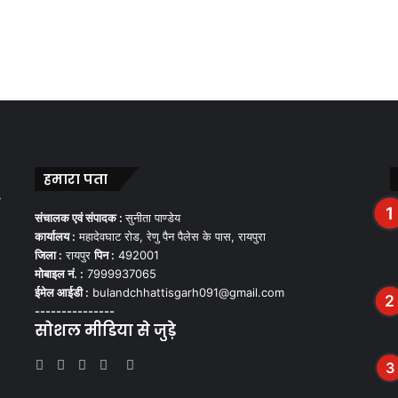
हमारा पता
,
संचालक एवं संपादक :
सुनीता पाण्डेय
कार्यालय :
महादेवघाट रोड, रेणु पैन पैलेस के पास, रायपुरा
जिला :
रायपुर
पिन :
492001
मोबाइल नं. :
7999937065
ईमेल आईडी :
bulandchhattisgarh091@gmail.com
---------------
सोशल मीडिया से जुड़े
Facebook
Twitter
YouTube
Instagram
WhatsApp