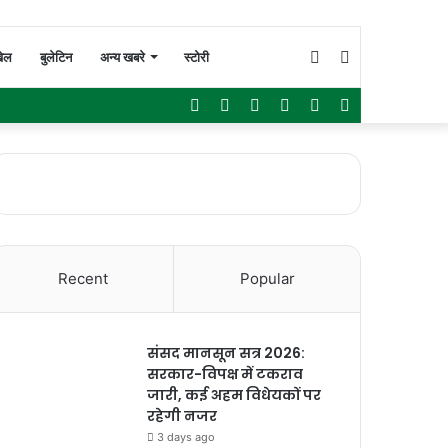
Switch
Search
ेल
बुलेटिन
अन्य खबरे
स्टोरी
Facebook
Twitter
YouTube
Instagram
WhatsApp
Sidebar
skin
for
Recent
Popular
संसद मानसून सत्र 2026:
सरकार-विपक्ष में टकराव
जारी, कई अहम विधेयकों पर
रहेगी नजर
3 days ago