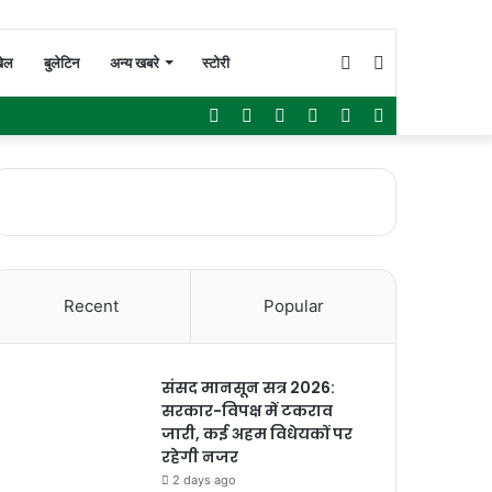
Switch
Search
ेल
बुलेटिन
अन्य खबरे
स्टोरी
Facebook
Twitter
YouTube
Instagram
WhatsApp
Sidebar
skin
for
Recent
Popular
संसद मानसून सत्र 2026:
सरकार-विपक्ष में टकराव
जारी, कई अहम विधेयकों पर
रहेगी नजर
2 days ago