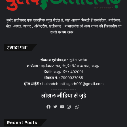
बुलंद छत्तीसगढ़ एक प्रादेशिक न्यूज़ पोर्टल हैं, जहां आपको मिलती हैं राजनैतिक, मनोरंजन,
खेल -जगत, व्यापार , अंर्राष्ट्रीय, छत्तीसगढ़ , मध्याप्रदेश एवं अन्य राज्यो की विश्वशनीय एवं
सबसे प्रथम खबर ।
हमारा पता
संचालक एवं संपादक :
सुनीता पाण्डेय
कार्यालय :
महादेवघाट रोड, रेणु पैन पैलेस के पास, रायपुरा
जिला :
रायपुर
पिन :
492001
मोबाइल नं. :
7999937065
ईमेल आईडी :
bulandchhattisgarh091@gmail.com
---------------
सोशल मीडिया से जुड़े
WhatsApp
Facebook
Twitter
YouTube
Instagram
Recent Posts