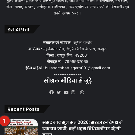
बुलंद छत्तीसगढ़ एक प्रादेशिक न्यूज़ पोर्टल हैं, जहां आपको मिलती हैं राजनैतिक, मनोरंजन,
खेल -जगत, व्यापार , अंर्राष्ट्रीय, छत्तीसगढ़ , मध्याप्रदेश एवं अन्य राज्यो की विश्वशनीय एवं
सबसे प्रथम खबर ।
हमारा पता
संचालक एवं संपादक :
सुनीता पाण्डेय
कार्यालय :
महादेवघाट रोड, रेणु पैन पैलेस के पास, रायपुरा
जिला :
रायपुर
पिन :
492001
मोबाइल नं. :
7999937065
ईमेल आईडी :
bulandchhattisgarh091@gmail.com
---------------
सोशल मीडिया से जुड़े
WhatsApp
Facebook
Twitter
YouTube
Instagram
Recent Posts
संसद मानसून सत्र 2026: सरकार-विपक्ष में
टकराव जारी, कई अहम विधेयकों पर रहेगी
नजर