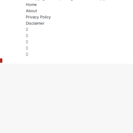
Home
About
Privacy Policy
Disclaimer
Facebook
Twitter
YouTube
Instagram
WhatsApp
Back
to
top
button