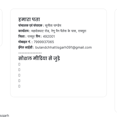
हमारा पता
संचालक एवं संपादक :
सुनीता पाण्डेय
कार्यालय :
महादेवघाट रोड, रेणु पैन पैलेस के पास, रायपुरा
जिला :
रायपुर
पिन :
492001
मोबाइल नं. :
7999937065
ईमेल आईडी :
bulandchhattisgarh091@gmail.com
---------------
सोशल मीडिया से जुड़े
Facebook
Twitter
YouTube
Instagram
WhatsApp
isgarh