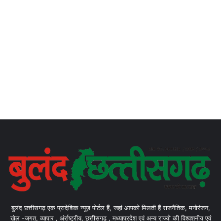
बुलंद छत्तीसगढ़ एक प्रादेशिक न्यूज़ पोर्टल हैं, जहां आपको मिलती हैं राजनैतिक, मनोरंजन,
खेल -जगत, व्यापार , अंर्राष्ट्रीय, छत्तीसगढ़ , मध्याप्रदेश एवं अन्य राज्यो की विश्वशनीय एवं