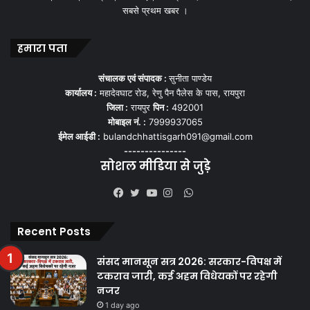
सबसे प्रथम खबर ।
हमारा पता
संचालक एवं संपादक :
सुनीता पाण्डेय
कार्यालय :
महादेवघाट रोड, रेणु पैन पैलेस के पास, रायपुरा
जिला :
रायपुर
पिन :
492001
मोबाइल नं. :
7999937065
ईमेल आईडी :
bulandchhattisgarh091@gmail.com
---------------
सोशल मीडिया से जुड़े
WhatsApp
Facebook
Twitter
YouTube
Instagram
Recent Posts
संसद मानसून सत्र 2026: सरकार-विपक्ष में
टकराव जारी, कई अहम विधेयकों पर रहेगी
नजर
1 day ago