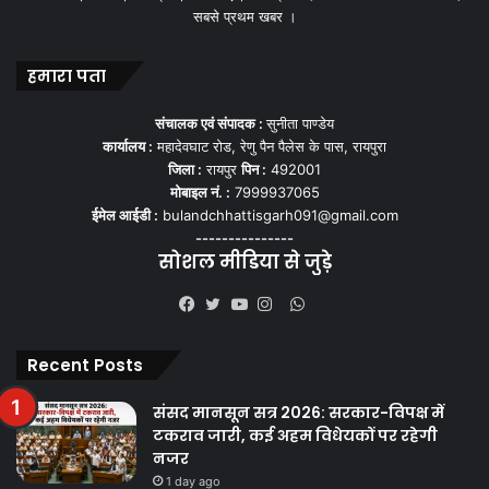
सबसे प्रथम खबर ।
हमारा पता
संचालक एवं संपादक :
सुनीता पाण्डेय
कार्यालय :
महादेवघाट रोड, रेणु पैन पैलेस के पास, रायपुरा
जिला :
रायपुर
पिन :
492001
मोबाइल नं. :
7999937065
ईमेल आईडी :
bulandchhattisgarh091@gmail.com
---------------
सोशल मीडिया से जुड़े
WhatsApp
Facebook
Twitter
YouTube
Instagram
Recent Posts
संसद मानसून सत्र 2026: सरकार-विपक्ष में
टकराव जारी, कई अहम विधेयकों पर रहेगी
नजर
1 day ago