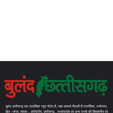
बुलंद छत्तीसगढ़ एक प्रादेशिक न्यूज़ पोर्टल हैं, जहां आपको मिलती हैं राजनैतिक, मनोरंजन,
खेल -जगत, व्यापार , अंर्राष्ट्रीय, छत्तीसगढ़ , मध्याप्रदेश एवं अन्य राज्यो की विश्वशनीय एवं