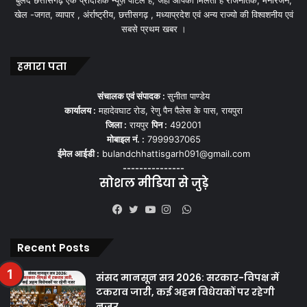
खेल -जगत, व्यापार , अंर्राष्ट्रीय, छत्तीसगढ़ , मध्याप्रदेश एवं अन्य राज्यो की विश्वशनीय एवं
सबसे प्रथम खबर ।
हमारा पता
संचालक एवं संपादक :
सुनीता पाण्डेय
कार्यालय :
महादेवघाट रोड, रेणु पैन पैलेस के पास, रायपुरा
जिला :
रायपुर
पिन :
492001
मोबाइल नं. :
7999937065
ईमेल आईडी :
bulandchhattisgarh091@gmail.com
---------------
सोशल मीडिया से जुड़े
WhatsApp
Facebook
Twitter
YouTube
Instagram
Recent Posts
संसद मानसून सत्र 2026: सरकार-विपक्ष में
टकराव जारी, कई अहम विधेयकों पर रहेगी
नजर