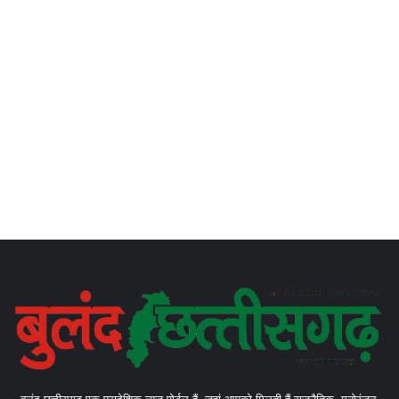
बुलंद छत्तीसगढ़ एक प्रादेशिक न्यूज़ पोर्टल हैं, जहां आपको मिलती हैं राजनैतिक, मनोरंजन,