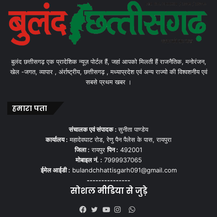
बुलंद छत्तीसगढ़ एक प्रादेशिक न्यूज़ पोर्टल हैं, जहां आपको मिलती हैं राजनैतिक, मनोरंजन,
खेल -जगत, व्यापार , अंर्राष्ट्रीय, छत्तीसगढ़ , मध्याप्रदेश एवं अन्य राज्यो की विश्वशनीय एवं
सबसे प्रथम खबर ।
हमारा पता
संचालक एवं संपादक :
सुनीता पाण्डेय
कार्यालय :
महादेवघाट रोड, रेणु पैन पैलेस के पास, रायपुरा
जिला :
रायपुर
पिन :
492001
मोबाइल नं. :
7999937065
ईमेल आईडी :
bulandchhattisgarh091@gmail.com
---------------
सोशल मीडिया से जुड़े
WhatsApp