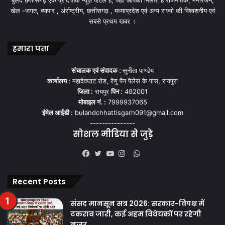
खेल -जगत, व्यापार , अंर्राष्ट्रीय, छत्तीसगढ़ , मध्याप्रदेश एवं अन्य राज्यो की विश्वशनीय एवं
सबसे प्रथम खबर ।
हमारा पता
संचालक एवं संपादक :
सुनीता पाण्डेय
कार्यालय :
महादेवघाट रोड, रेणु पैन पैलेस के पास, रायपुरा
जिला :
रायपुर
पिन :
492001
मोबाइल नं. :
7999937065
ईमेल आईडी :
bulandchhattisgarh091@gmail.com
---------------
सोशल मीडिया से जुड़े
WhatsApp
Facebook
Twitter
YouTube
Instagram
Recent Posts
संसद मानसून सत्र 2026: सरकार-विपक्ष में
टकराव जारी, कई अहम विधेयकों पर रहेगी
नजर