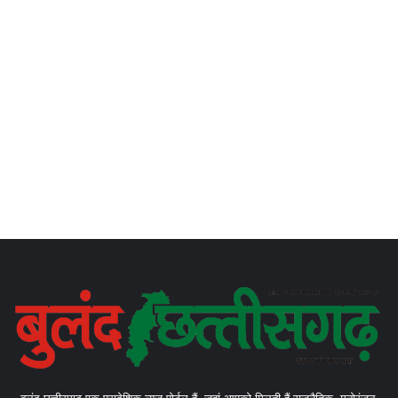
बुलंद छत्तीसगढ़ एक प्रादेशिक न्यूज़ पोर्टल हैं, जहां आपको मिलती हैं राजनैतिक, मनोरंजन,