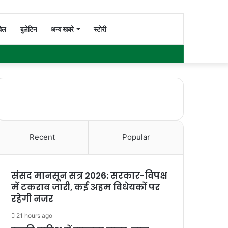
Switch
Search
ेल
बुलेटिन
अन्य खबरे
स्टोरी
Facebook
Twitter
YouTube
Instagram
WhatsApp
Sidebar
skin
for
Recent
Popular
संसद मानसून सत्र 2026: सरकार-विपक्ष
में टकराव जारी, कई अहम विधेयकों पर
रहेगी नजर
21 hours ago