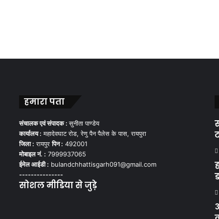
हमारा पता
स
संचालक एवं संपादक :
सुनीता पाण्डेय
ट
कार्यालय :
महादेवघाट रोड, रेणु पैन पैलेस के पास, रायपुरा
जिला :
रायपुर
पिन :
492001
मोबाइल नं. :
7999937065
ह
ईमेल आईडी :
bulandchhattisgarh091@gmail.com
---------------
ड
सोशल मीडिया से जुड़े
Facebook
Twitter
YouTube
Instagram
WhatsApp
अ
क