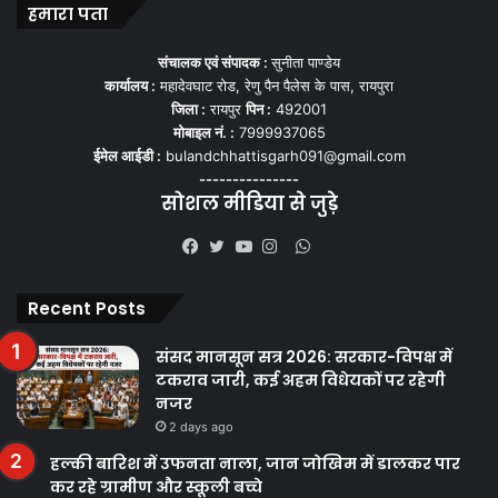
हमारा पता
संचालक एवं संपादक :
सुनीता पाण्डेय
कार्यालय :
महादेवघाट रोड, रेणु पैन पैलेस के पास, रायपुरा
जिला :
रायपुर
पिन :
492001
मोबाइल नं. :
7999937065
ईमेल आईडी :
bulandchhattisgarh091@gmail.com
---------------
सोशल मीडिया से जुड़े
WhatsApp
Facebook
Twitter
YouTube
Instagram
Recent Posts
संसद मानसून सत्र 2026: सरकार-विपक्ष में
टकराव जारी, कई अहम विधेयकों पर रहेगी
नजर
2 days ago
हल्की बारिश में उफनता नाला, जान जोखिम में डालकर पार
कर रहे ग्रामीण और स्कूली बच्चे