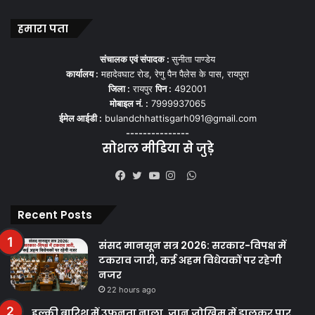
हमारा पता
संचालक एवं संपादक :
सुनीता पाण्डेय
कार्यालय :
महादेवघाट रोड, रेणु पैन पैलेस के पास, रायपुरा
जिला :
रायपुर
पिन :
492001
मोबाइल नं. :
7999937065
ईमेल आईडी :
bulandchhattisgarh091@gmail.com
---------------
सोशल मीडिया से जुड़े
WhatsApp
Facebook
Twitter
YouTube
Instagram
Recent Posts
संसद मानसून सत्र 2026: सरकार-विपक्ष में
टकराव जारी, कई अहम विधेयकों पर रहेगी
नजर
22 hours ago
हल्की बारिश में उफनता नाला, जान जोखिम में डालकर पार