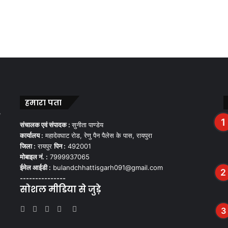
हमारा पता
,
संचालक एवं संपादक :
सुनीता पाण्डेय
कार्यालय :
महादेवघाट रोड, रेणु पैन पैलेस के पास, रायपुरा
जिला :
रायपुर
पिन :
492001
मोबाइल नं. :
7999937065
ईमेल आईडी :
bulandchhattisgarh091@gmail.com
---------------
सोशल मीडिया से जुड़े
Facebook
Twitter
YouTube
Instagram
WhatsApp