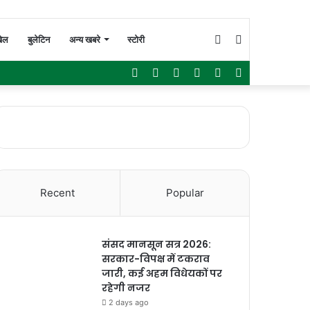
Switch
Search
ेल
बुलेटिन
अन्य खबरे
स्टोरी
Facebook
Twitter
YouTube
Instagram
WhatsApp
Sidebar
skin
for
Recent
Popular
संसद मानसून सत्र 2026:
सरकार-विपक्ष में टकराव
जारी, कई अहम विधेयकों पर
रहेगी नजर
2 days ago